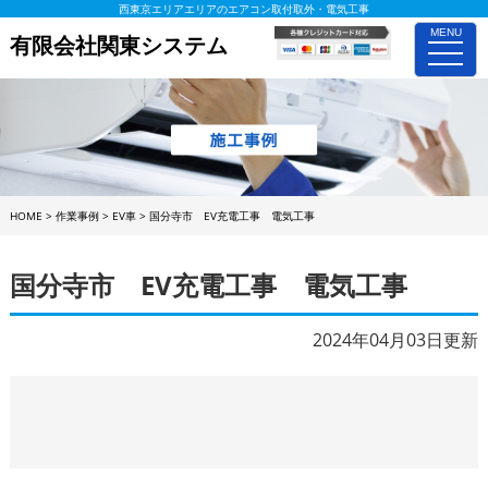
西東京エリアエリアのエアコン取付取外・電気工事
MENU
有限会社関東システム
toggle
naviga
HOME
>
作業事例
>
EV車
>
国分寺市 EV充電工事 電気工事
国分寺市 EV充電工事 電気工事
2024年04月03日更新