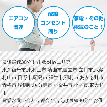
最短最速30分！ 出張対応エリア
東久留米市,東村山市,清瀬市,国立市,立川市,武蔵
村山市,日野市,昭島市,福生市,羽村市,あきる野市,
青梅市,瑞穂町,国分寺市,小金井市,小平市,東大和
市
電話お問い合わせ都合が合えば最短30分でお伺