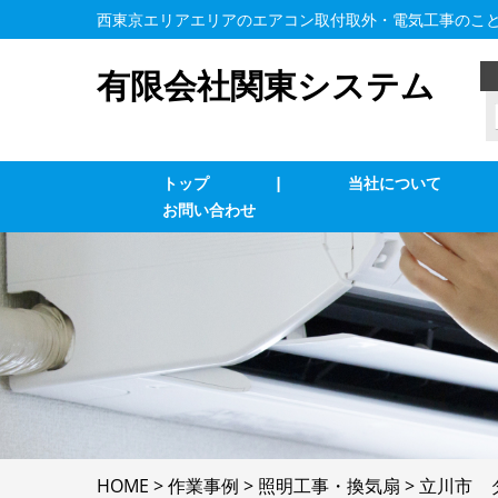
西東京エリアエリアのエアコン取付取外・電気工事のこ
有限会社関東システム
トップ
|
当社について
お問い合わせ
業務用エアコン交換・取付・修理
エ
インターホン修理・取付
照
ブレーカー修理・取付
単
電気配線工事
防
HOME
>
作業事例
>
照明工事・換気扇
>
立川市 