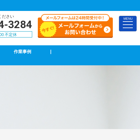
ください
MENU
4-3284
toggle
naviga
00 不定休
作業事例
|
TVアンテナ修理・取付
スイッチ修理・取付
漏電調査・修理
4k・8k受信工事