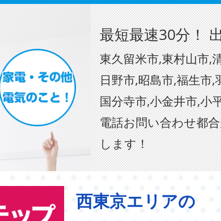
最短最速30分！ 
東久留米市,東村山市,清
日野市,昭島市,福生市,
国分寺市,小金井市,小
電話お問い合わせ都合
します！
西東京エリアの