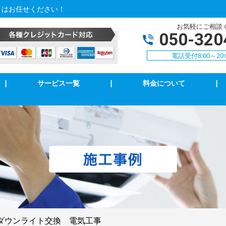
とはお任せください！
お気軽にご相談
050-320
電話受付8:00～20:
|
サービス一覧
|
料金について
|
アコンクリーニング
エアコン修理・取付
明の修理・取付
コンセント修理・取付
相３線式切替工事
換気扇等修理・取付
犯カメラ
家庭用EV充電工事
ダウンライト交換 電気工事