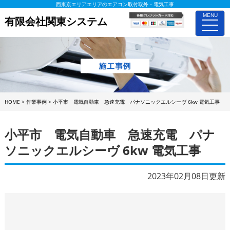
西東京エリアエリアのエアコン取付取外・電気工事
MENU
有限会社関東システム
toggle
naviga
HOME
>
作業事例
>
小平市 電気自動車 急速充電 パナソニックエルシーヴ 6kw 電気工事
小平市 電気自動車 急速充電 パナ
ソニックエルシーヴ 6kw 電気工事
2023年02月08日更新