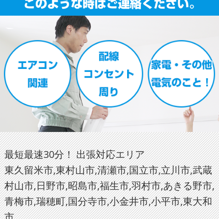
最短最速30分！ 出張対応エリア
東久留米市,東村山市,清瀬市,国立市,立川市,武蔵
村山市,日野市,昭島市,福生市,羽村市,あきる野市,
青梅市,瑞穂町,国分寺市,小金井市,小平市,東大和
市